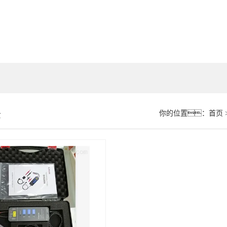
示
你的位置：
首页