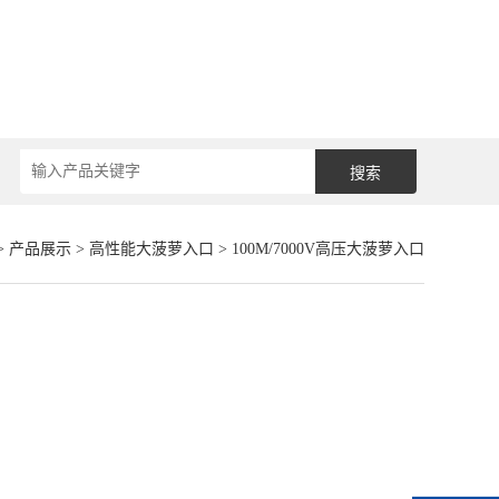
>
产品展示
>
高性能大菠萝入口
>
100M/7000V高压大菠萝入口