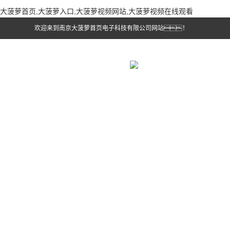
大菠萝首页,大菠萝入口,大菠萝视频网站,大菠萝视频在线观看
欢迎来到南京大菠萝首页电子科技有限公司网站！