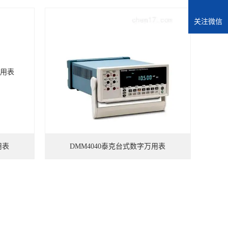
关注微信
用表
DMM4040泰克台式数字万用表