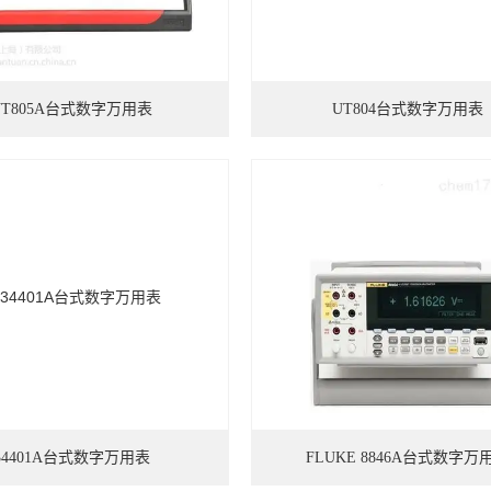
UT805A台式数字万用表
UT804台式数字万用表
34401A台式数字万用表
FLUKE 8846A台式数字万