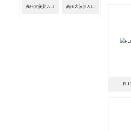
高压大菠萝入口
高压大菠萝入口
100M/7000V（替代
200M/1500V（替代
THDP0100）
THDP0200）
FL