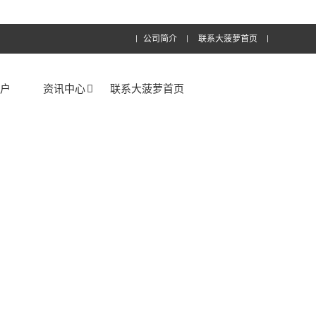
公司简介
联系大菠萝首页
客户
资讯中心
联系大菠萝首页