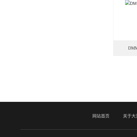
DM
网站首页
关于大