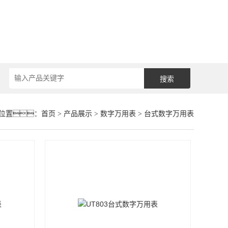
位置：
首页
>
产品展示
>
数字万用表
>
台式数字万用表